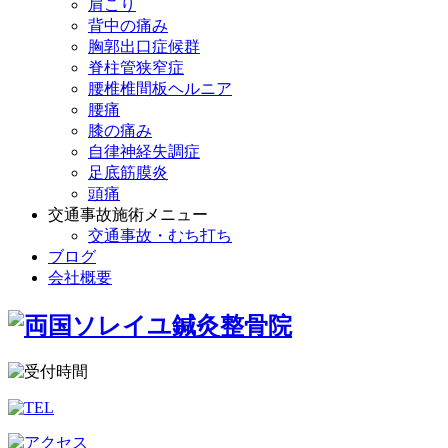
肩こり
背中の痛み
胸郭出口症候群
脊柱管狭窄症
腰椎椎間板ヘルニア
腰痛
膝の痛み
自律神経失調症
足底筋膜炎
頭痛
交通事故施術メニュー
交通事故・むち打ち
ブログ
会社概要