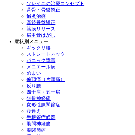
ソレイユの治療コンセプト
背骨・骨盤矯正
鍼灸治療
産後骨盤矯正
筋膜リリース
肩甲骨はがし
症状別メニュー
ギックリ腰
ストレートネック
パニック障害
メニエール病
めまい
偏頭痛（片頭痛）
反り腰
四十肩・五十肩
坐骨神経痛
変形性膝関節症
寝違え
手根管症候群
肋間神経痛
股関節痛